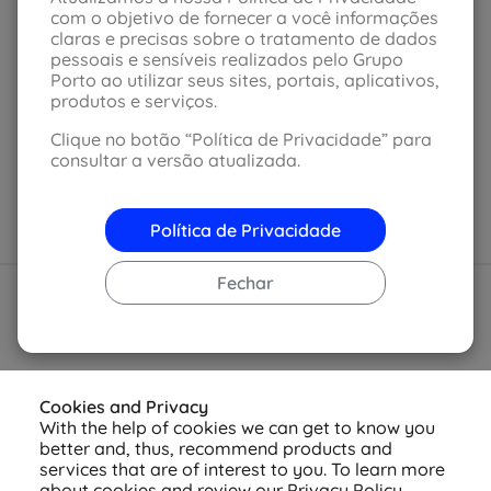
de transporte por aplicativo
com o objetivo de fornecer a você informações
disponível?
claras e precisas sobre o tratamento de dados
pessoais e sensíveis realizados pelo Grupo
Porto ao utilizar seus sites, portais, aplicativos,
Sim. Em casos onde a cobertura de carro extra foi
produtos e serviços.
contratada, o segurado poderá optar por créditos
nos aplicativo Uber. No entanto, esse acionamento
Clique no botão “Política de Privacidade” para
só pode ser feito se obedecer as
regras
consultar a versão atualizada.
estabelecidas
mediante cláusula contratada.
Política de Privacidade
Fechar
Cookies and Privacy
With the help of cookies we can get to know you
better and, thus, recommend products and
services that are of interest to you. To learn more
about cookies and review our Privacy Policy,