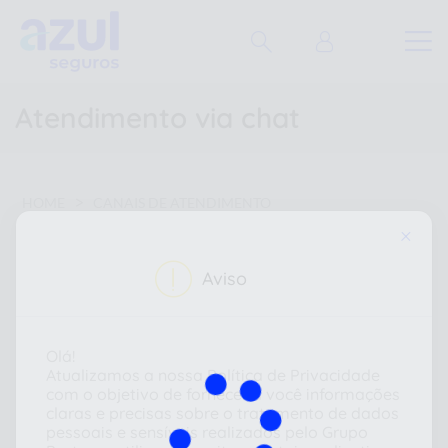
Atendimento via chat
>
HOME
CANAIS DE ATENDIMENTO
>
ATENDIMENTO VIA CHAT
×
Aviso
Entrar como
Olá!
Atualizamos a nossa Política de Privacidade
com o objetivo de fornecer a você informações
claras e precisas sobre o tratamento de dados
pessoais e sensíveis realizados pelo Grupo