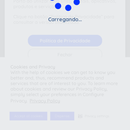
Porto ao utilizar seus sites, portais, aplicativos,
produtos e serviços.
Clique no botão “Política de Privacidade” para
Carregando...
consultar a versão atualizada.
Política de Privacidade
Fechar
Cookies and Privacy
With the help of cookies we can get to know you
better and, thus, recommend products and
© 2026 Azul Seguros - Todos os direitos reservados
services that are of interest to you. To learn more
Política de Privacidade
-
Configurações de
Cookies
about cookies and review our Privacy Policy,
simply select your preferences in Configure
Privacy.
Privacy Policy
Accept all cookies
Dispense
Privacy settings
Cotação