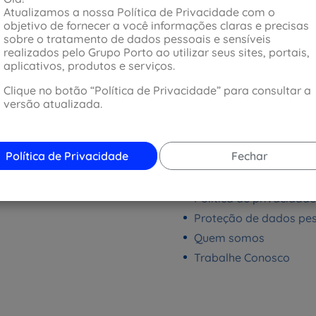
Atualizamos a nossa Política de Privacidade com o
Sinistros
objetivo de fornecer a você informações claras e precisas
sobre o tratamento de dados pessoais e sensíveis
realizados pelo Grupo Porto ao utilizar seus sites, portais,
aplicativos, produtos e serviços.
Clique no botão “Política de Privacidade” para consultar a
Institucional
versão atualizada.
Ação Social e Ambient
Balanços
Política de Privacidade
Fechar
Ouvidoria
Política de cookies
Política de privacidade
Proteção de dados pe
Quem somos
Trabalhe Conosco