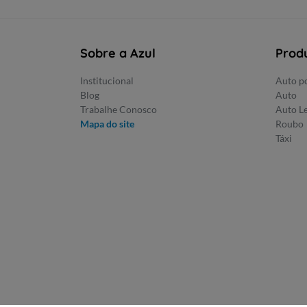
Sobre a Azul
Prod
Institucional
Auto po
Blog
Auto
Trabalhe Conosco
Auto L
Mapa do site
Roubo
Táxi