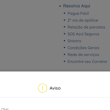
Resolva Aqui
Pague Fácil
2ª via de apólice
Relação de parcelas
SOS Azul Seguros
Sinistro
Condições Gerais
Rede de serviços
Encontre seu Corretor
Busca / Perguntas Fr
Aviso
Apólice
Financeiro
Produto
Olá!
Seu Corretor