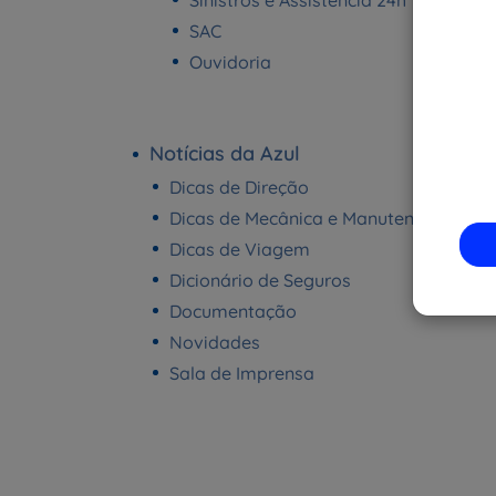
Sinistros e Assistência 24h
SAC
Ouvidoria
Notícias da Azul
Dicas de Direção
Dicas de Mecânica e Manutenção
Dicas de Viagem
Dicionário de Seguros
Documentação
Novidades
Sala de Imprensa