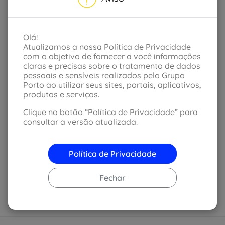
Para solicitar o carro extra, ligue 4004-
3700 (opção 3 e depois 4) ou 0800 703
Olá!
0203 (opção 4). Você precisará atender os
Atualizamos a nossa Política de Privacidade
seguintes critérios:
com o objetivo de fornecer a você informações
claras e precisas sobre o tratamento de dados
ser habilitado a mais de 2 anos
pessoais e sensíveis realizados pelo Grupo
cartão de crédito em seu nome com limite mínimo
Porto ao utilizar seus sites, portais, aplicativos,
de R$ 800,00 (necessário para garantia da
produtos e serviços.
locadora).
Clique no botão “Política de Privacidade” para
O veículo locado deverá ser utilizado sem fins
consultar a versão atualizada.
lucrativos e poderá transportar somente o número
de pessoas determinado no documento CRLV.
Política de Privacidade
No momento do contato você também tem a opção
de solicitar créditos para usar nos aplicativos de
transporte Vá de Táxi e Uber.
Fechar