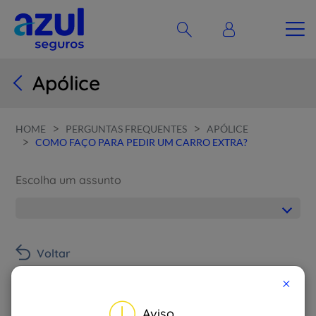
Apólice
>
>
HOME
PERGUNTAS FREQUENTES
APÓLICE
>
COMO FAÇO PARA PEDIR UM CARRO EXTRA?
Escolha um assunto
Voltar
Como faço para pedir um
×
carro extra?
Aviso