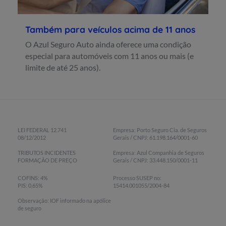
Também para veículos acima de 11 anos
O Azul Seguro Auto ainda oferece uma condição
especial para automóveis com 11 anos ou mais (e
limite de até 25 anos).
LEI FEDERAL 12.741
Empresa: Porto Seguro Cia. de Seguros
08/12/2012
Gerais / CNPJ: 61.198.164/0001-60
TRIBUTOS INCIDENTES
Empresa: Azul Companhia de Seguros
FORMAÇÃO DE PREÇO
Gerais / CNPJ: 33.448.150/0001-11
COFINS: 4%
Processo SUSEP no:
PIS: 0,65%
15414.001055/2004-84
Observação: IOF informado na apólice
de seguro