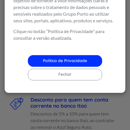
objetivo de fornecer a você informações claras e
limitado a R$500,00 no seguro e no
precisas sobre o tratamento de dados pessoais e
cashback.
sensíveis realizados pelo Grupo Porto ao utilizar
seus sites, portais, aplicativos, produtos e serviços.
Para quem já possui o Cartão Porto Bank e
utiliza-lo como forma de pagamento do
Clique no botão “Política de Privacidade” para
seguro, o desconto será de 10%, limitado a
consultar a versão atualizada.
R$500,00.
Além disso, o parcelamento do seguro
Política de Privacidade
poderá ser feito em até 12x sem juros.
* Solicitação do Cartão de Crédito Porto Bank sujeito
Fechar
a análise de crédito. O desconto será sobre o valor
(prêmio) líquido do seguro. A ativação do cartão (uso
em compras) deve ser feita em até 90 dias da
emissão para obter o desconto em cashback.
Desconto para quem tem conta
corrente no banco Itaú
Descontos de 5% a 10% para quem tem
conta corrente no banco Itaú, ao contratar
ou renovar o Azul Seguro Auto.