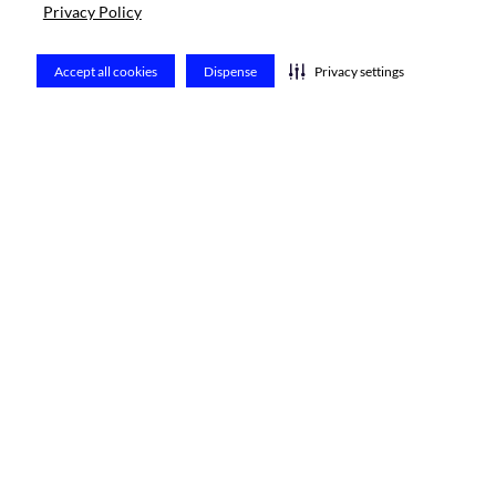
Privacy Policy
Aplicativo Azul Seguros - App Porto
Accept all cookies
Dispense
Privacy settings
Cotação
Leia mais