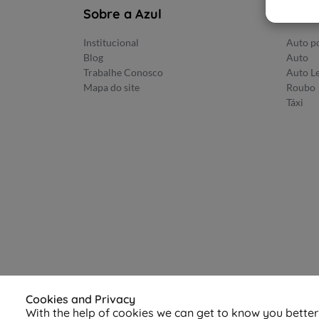
Sobre a Azul
Prod
Institucional
Auto po
Blog
Auto
Trabalhe Conosco
Auto L
Mapa do site
Roubo
Táxi
Cookies and Privacy
With the help of cookies we can get to know you bette