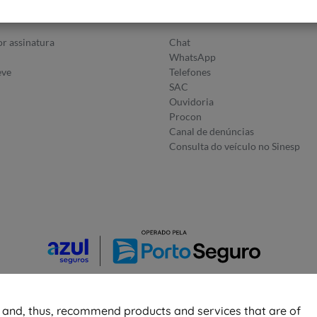
utos
Fale Conosco
r assinatura
Chat
WhatsApp
eve
Telefones
SAC
Ouvidoria
Procon
Canal de denúncias
Consulta do veículo no Sinesp
© 2026 Azul Seguros - Todos os direitos reservados
r and, thus, recommend products and services that are of
Política de Privacidade
-
Configurações de
Cookies