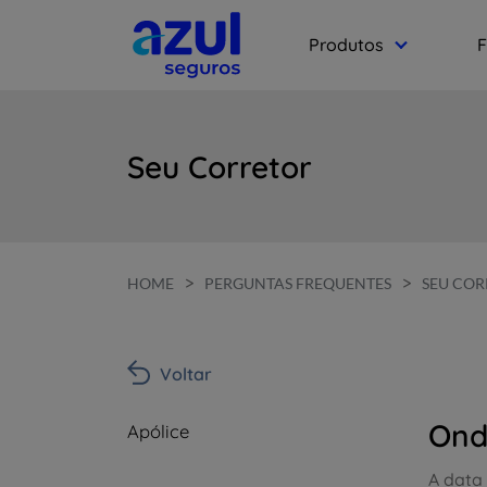
Produtos
F
Seu Corretor
>
>
HOME
PERGUNTAS FREQUENTES
SEU COR
Voltar
Ond
Apólice
A data