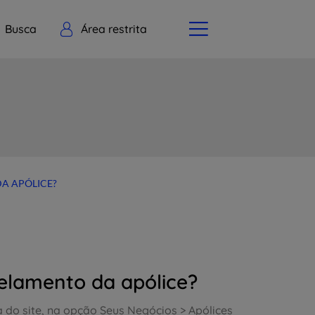
Busca
Área restrita
A APÓLICE?
elamento da apólice?
 do site, na opção Seus Negócios > Apólices