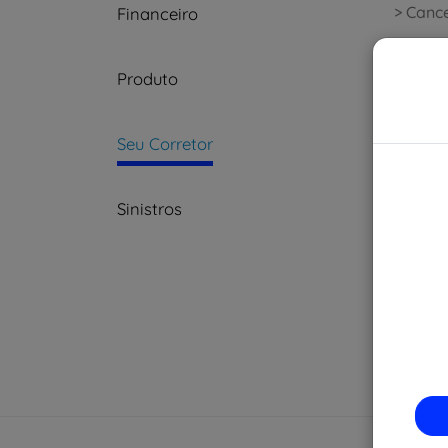
> Canc
Financeiro
Produto
Seu Corretor
Sinistros