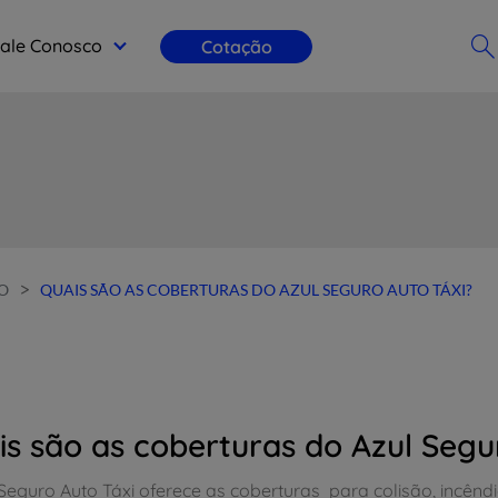
ale Conosco
Cotação
>
O
QUAIS SÃO AS COBERTURAS DO AZUL SEGURO AUTO TÁXI?
is são as coberturas do Azul Segu
Seguro Auto Táxi oferece as coberturas para colisão, incênd