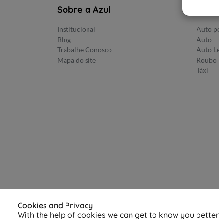
Sobre a Azul
Prod
Institucional
Auto po
Blog
Auto
Trabalhe Conosco
Auto L
Mapa do site
Roubo
Táxi
Cookies and Privacy
With the help of cookies we can get to know you bette