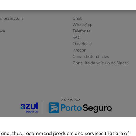
utos
Fale Conosco
r assinatura
Chat
WhatsApp
eve
Telefones
SAC
Ouvidoria
Procon
Canal de denúncias
Consulta do veículo no Sinesp
© 2026 Azul Seguros - Todos os direitos reservados
r and, thus, recommend products and services that are of
Política de Privacidade
-
Configurações de
Cookies