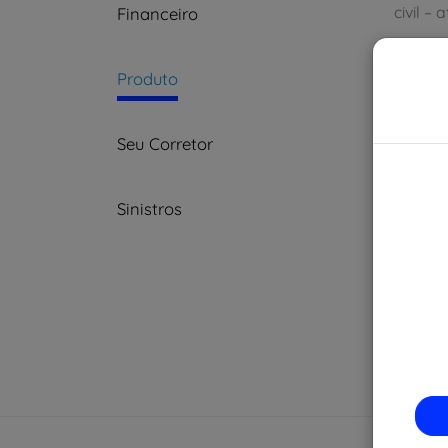
civil –
Financeiro
Produto
Seu Corretor
Sinistros