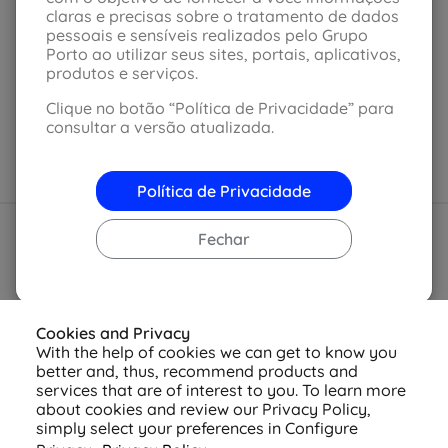
oficina específica para obter
claras e precisas sobre o tratamento de dados
o carro extra?
pessoais e sensíveis realizados pelo Grupo
Porto ao utilizar seus sites, portais, aplicativos,
produtos e serviços.
Não. Só é preciso ter a cláusula contratada e o
sinistro ser liberado após análise com valor superior
Clique no botão “Política de Privacidade” para
ao da franquia.
consultar a versão atualizada.
Política de Privacidade
Fechar
Cookies and Privacy
With the help of cookies we can get to know you
better and, thus, recommend products and
services that are of interest to you. To learn more
about cookies and review our Privacy Policy,
simply select your preferences in Configure
© 2026 Azul Seguros - Todos os direitos reservados