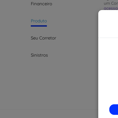
um Cor
Financeiro
acessa
Produto
Seu Corretor
Sinistros