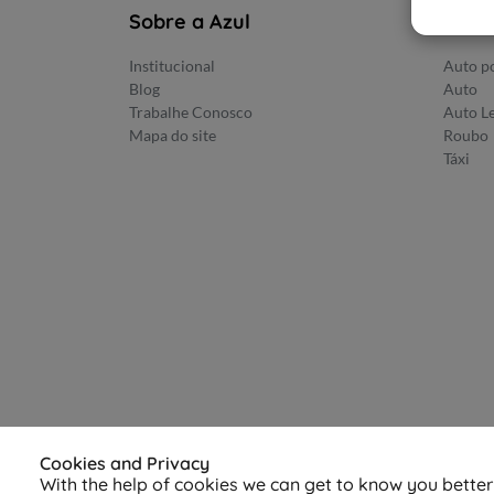
Sobre a Azul
Prod
Institucional
Auto po
Blog
Auto
Trabalhe Conosco
Auto L
Mapa do site
Roubo
Táxi
Cookies and Privacy
With the help of cookies we can get to know you bette