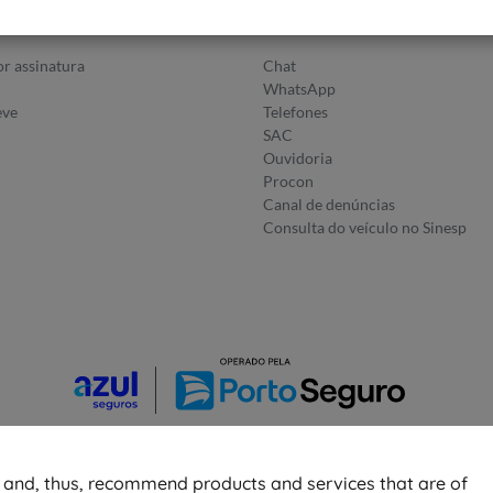
utos
Fale Conosco
r assinatura
Chat
WhatsApp
eve
Telefones
SAC
Ouvidoria
Procon
Canal de denúncias
Consulta do veículo no Sinesp
© 2026 Azul Seguros - Todos os direitos reservados
r and, thus, recommend products and services that are of
Política de Privacidade
-
Configurações de
Cookies