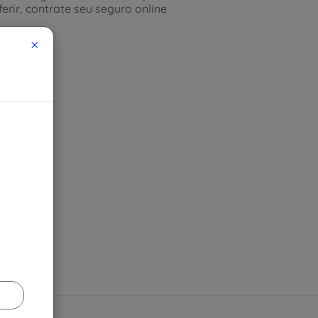
eferir, contrate seu seguro online
×