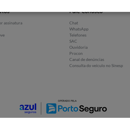
utos
Fale Conosco
r assinatura
Chat
WhatsApp
eve
Telefones
SAC
Ouvidoria
Procon
Canal de denúncias
Consulta do veículo no Sinesp