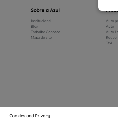
Sobre a Azul
Prod
Institucional
Auto po
Blog
Auto
Trabalhe Conosco
Auto L
Mapa do site
Roubo
Táxi
Cookies and Privacy