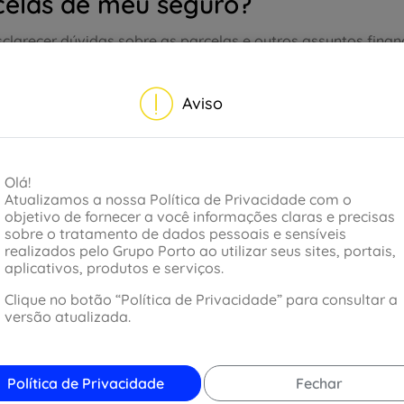
celas de meu seguro?
sclarecer dúvidas sobre as parcelas e outros assuntos fina
vel neste link.
Você também pode consultar o nosso
Whats
.
Aviso
Olá!
Atualizamos a nossa Política de Privacidade com o
objetivo de fornecer a você informações claras e precisas
sobre o tratamento de dados pessoais e sensíveis
realizados pelo Grupo Porto ao utilizar seus sites, portais,
aplicativos, produtos e serviços.
Clique no botão “Política de Privacidade” para consultar a
versão atualizada.
Política de Privacidade
Fechar