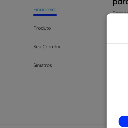
par
Financeiro
Para e
disponí
boletos
Produto
Seu Corretor
Sinistros