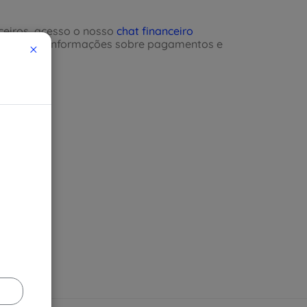
nceiros, acesso o nosso
chat financeiro
App
para informações sobre pagamentos e
×