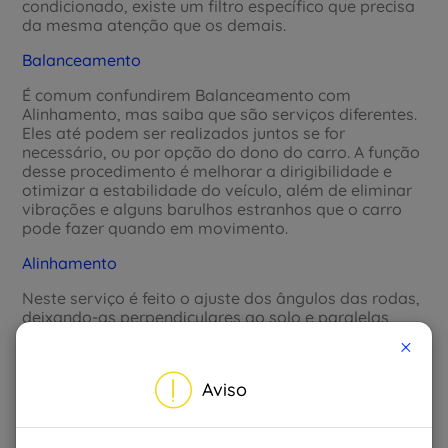
condicionado, existe um filtro específico que precisa
da mesma atenção que os demais.
Balanceamento
É comum confundirem Balanceamento com
Alinhamento, mas saiba que são serviços diferentes.
Eles até podem ser realizados juntos se for
necessário, ou por opção do dono do carro. A função
desse procedimento é melhorar a dirigibilidade e
otimizar a estabilidade do veículo, além de eliminar
vibrações e alguns barulhos estranhos que o carro
pode fazer quando em movimento.
Alinhamento
Neste serviço é feito o ajuste dos ângulos das rodas,
deixando-as perpendiculares ao solo e paralelas
entre si, dando mais estabilidade para o veículo. O
×
alinhamento é importante para garantir a segurança,
conforto e estabilidade, além de prevenir o desgaste
Aviso
irregular dos pneus, aumentando sua vida útil.
Também oferece economia de combustível, pois
diminui o atrito do pneu com o solo, poupando