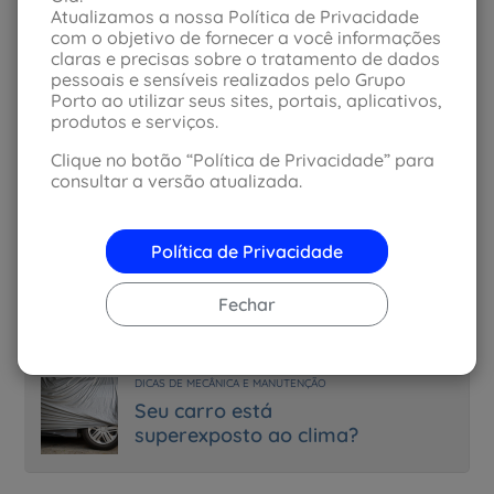
Saiba mais
sobre elas e os principais cuidados que
Atualizamos a nossa Política de Privacidade
você deve ter.
com o objetivo de fornecer a você informações
claras e precisas sobre o tratamento de dados
Itens da Revisão de 10 mil km
pessoais e sensíveis realizados pelo Grupo
Não esqueça: a revisão de 50 mil km inclui também
Porto ao utilizar seus sites, portais, aplicativos,
os itens da revisão de 10 mil km.
produtos e serviços.
Saiba mais
sobre a revisão de 10 mil km
Clique no botão “Política de Privacidade” para
consultar a versão atualizada.
Agende agora mesmo a revisão do seu carro
Para encontrar a oficina credenciada mais perto de
você, consulte nosso
Rede de serviços.
Política de Privacidade
Compartilhar
Fechar
Notícias Relacionadas
DICAS DE MECÂNICA E MANUTENÇÃO
Seu carro está
superexposto ao clima?