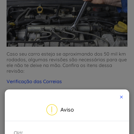
Caso seu carro esteja se aproximando dos 50 mil km
rodados, algumas revisões são necessárias para que
ele não te deixe na mão. Confira os itens dessa
revisão:
Verificação das Correias
Apesar de ser um procedimento que pode ser feito
×
com mais de 80 mil km rodados, é importante que
neste momento você já verifique a condição das
correias do seu carro, evitando assim, possíveis
Aviso
imprevistos e prejuízos As principais correias são:
dentada, do alternador, de ar-condicionado e de
direção hidráulica.
Olá!