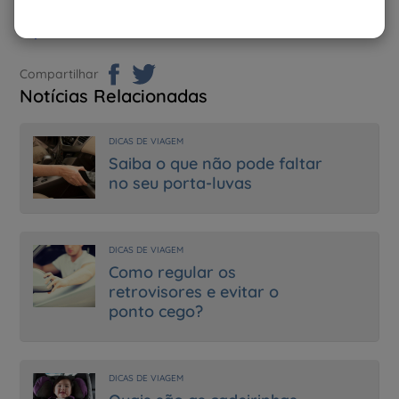
Porto
ou consulte os nossos canais de atendimento
aqui.
Compartilhar
Notícias Relacionadas
DICAS DE VIAGEM
Saiba o que não pode faltar
no seu porta-luvas
DICAS DE VIAGEM
Como regular os
retrovisores e evitar o
ponto cego?
DICAS DE VIAGEM