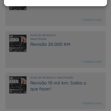
Revisão 30.000 KM
>>Saiba mais
DICAS DE MECÂNICA E
MANUTENÇÃO
Revisão 20.000 KM
>>Saiba mais
DICAS DE MECÂNICA E MANUTENÇÃO
Revisão 10 mil km: Saiba o
que fazer!
>>Saiba mais