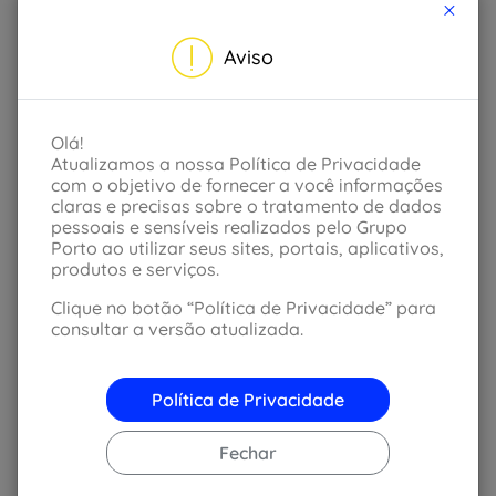
×
>>Saiba mais
Aviso
DICAS DE MECÂNICA E
MANUTENÇÃO
Revisão 50.000 KM
Olá!
Atualizamos a nossa Política de Privacidade
com o objetivo de fornecer a você informações
claras e precisas sobre o tratamento de dados
>>Saiba mais
pessoais e sensíveis realizados pelo Grupo
Porto ao utilizar seus sites, portais, aplicativos,
produtos e serviços.
DICAS DE MECÂNICA E
MANUTENÇÃO
Clique no botão “Política de Privacidade” para
Revisão 40.000 KM
consultar a versão atualizada.
Política de Privacidade
>>Saiba mais
Fechar
DICAS DE MECÂNICA E
MANUTENÇÃO