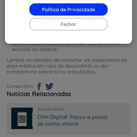
dos dois pés apoiada ao chão durante a maior
parte do tempo.
Política de Privacidade
Alinhe o monitor ou notebook de forma que a
cabeça esteja reta e paralela ao chão, sem
Fechar
inclinações para baixo ou para cima.
Ao sentar, gire levemente os ombros para trás,
para facilitar o alinhamento das costas com o
encosto da cadeira.
Lembre-se também de consultar um especialista da
área médica em caso de desconforto ou dor
constante na coluna e/ou articulações.
Compartilhar
Notícias Relacionadas
DICAS DE DIREÇÃO
CNH Digital: Passo a passo
de como utilizar