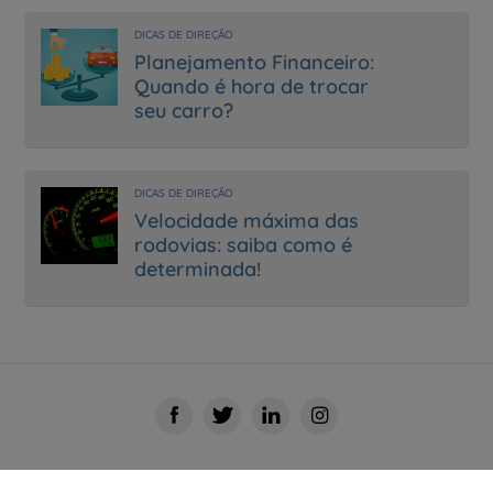
DICAS DE DIREÇÃO
Planejamento Financeiro:
Quando é hora de trocar
seu carro?
DICAS DE DIREÇÃO
Velocidade máxima das
rodovias: saiba como é
determinada!