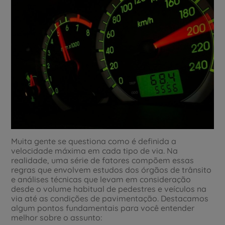
Muita gente se questiona como é definida a
velocidade máxima em cada tipo de via. Na
realidade, uma série de fatores compõem essas
regras que envolvem estudos dos órgãos de trânsito
e análises técnicas que levam em consideração
desde o volume habitual de pedestres e veículos na
via até as condições de pavimentação. Destacamos
algum pontos fundamentais para você entender
melhor sobre o assunto: