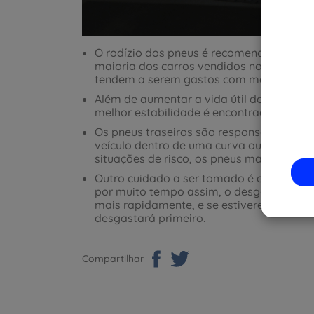
O rodízio dos pneus é recomendado para
maioria dos carros vendidos no Brasil pos
tendem a serem gastos com mais facilida
Além de aumentar a vida útil do conjunt
melhor estabilidade é encontrada utiliz
Os pneus traseiros são responsáveis pela 
veículo dentro de uma curva ou evitam a
situações de risco, os pneus mais conser
Outro cuidado a ser tomado é em relação
por muito tempo assim, o desgaste tamb
mais rapidamente, e se estiverem calib
desgastará primeiro.
Compartilhar