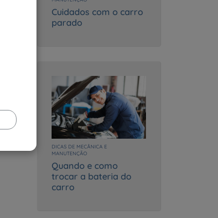
Cuidados com o carro
parado
a
que a
ram o
r
darem
das
DICAS DE MECÂNICA E
MANUTENÇÃO
Quando e como
trocar a bateria do
carro