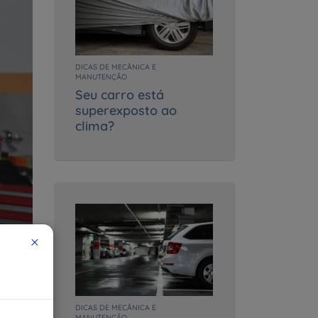
DICAS DE MECÂNICA E
MANUTENÇÃO
Seu carro está
superexposto ao
clima?
×
DICAS DE MECÂNICA E
MANUTENÇÃO