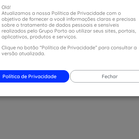
Olá!
Atualizamos a nossa Política de Privacidade com o
objetivo de fornecer a você informações claras e precisas
 deixar o desgaste entre eles de forma homogênea. Como 
sobre o tratamento de dados pessoais e sensíveis
sui tração dianteira, os pneus que ficam na parte da frente
realizados pelo Grupo Porto ao utilizar seus sites, portais,
de, devido à tração e mobilidade.
aplicativos, produtos e serviços.
o e da questão econômica, as fabricantes de pneus alegam 
Clique no botão “Política de Privacidade” para consultar a
ando os quatro pneus com desgaste semelhante.
versão atualizada.
estabilidade de trajetória do carro, ou seja, eles que segu
 perda de aderência em uma freada mais brusca. Para evita
vados do carro devem estar montados no eixo traseiro.
Política de Privacidade
Fechar
 à calibragem que pode estar errada, pois se os pneus ro
ém vai ser irregular: com pouca pressão consumirá as bor
rados acima do indicado, o meio da banda de rodagem