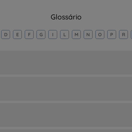
Glossário
D
E
F
G
I
L
M
N
O
P
R