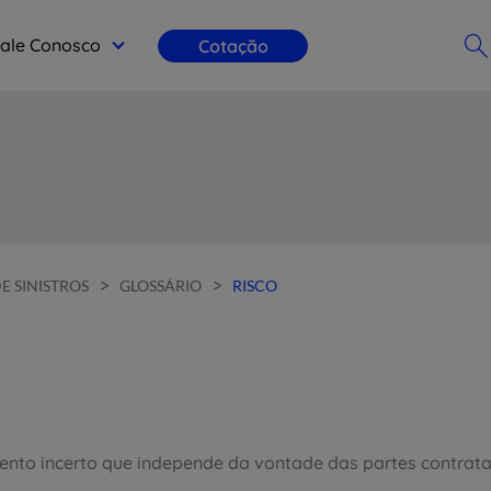
ale Conosco
Cotação
>
>
 SINISTROS
GLOSSÁRIO
RISCO
evento incerto que independe da vontade das partes contrata