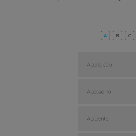
A
B
C
Aceitação
Acessório
Acidente