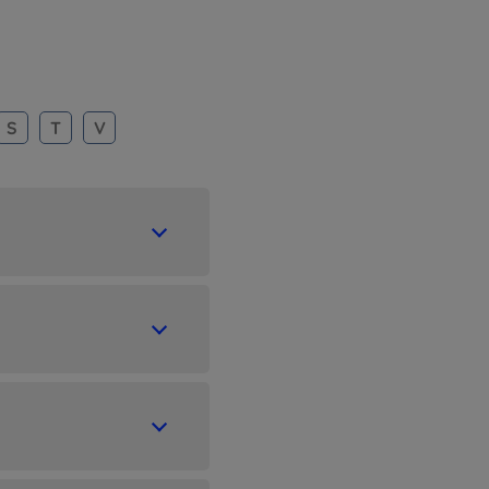
S
T
V