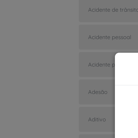
Acidente de trânsit
Acidente pessoal
Acidente pessoal d
Adesão
Aditivo