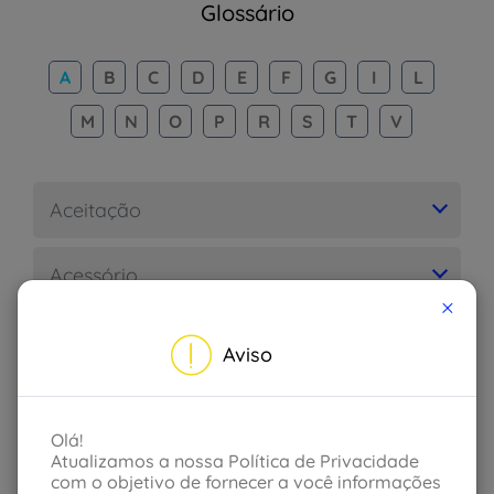
Glossário
A
B
C
D
E
F
G
I
L
M
N
O
P
R
S
T
V
Aceitação
Acessório
×
Acidente
Aviso
Acidente de trânsito
Olá!
Atualizamos a nossa Política de Privacidade
Acidente pessoal
com o objetivo de fornecer a você informações