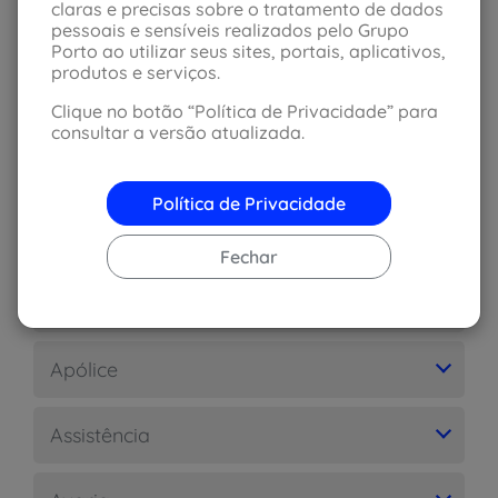
claras e precisas sobre o tratamento de dados
pessoais e sensíveis realizados pelo Grupo
Acidente pessoal de passageiros
Porto ao utilizar seus sites, portais, aplicativos,
produtos e serviços.
Adesão
Clique no botão “Política de Privacidade” para
consultar a versão atualizada.
Aditivo
Política de Privacidade
Agravação de risco
Fechar
Análise de risco
Apólice
Assistência