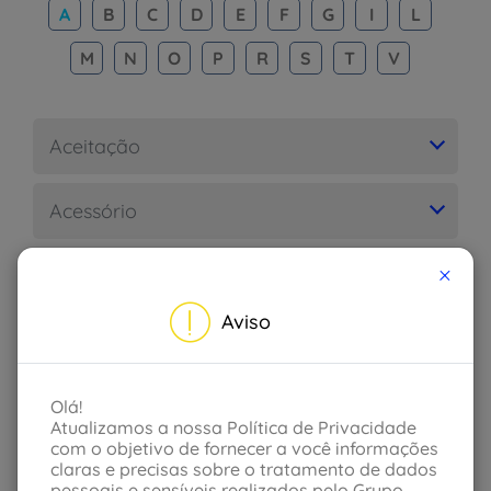
A
B
C
D
E
F
G
I
L
M
N
O
P
R
S
T
V
Aceitação
Acessório
×
Acidente
Aviso
Acidente de trânsito
Acidente pessoal
Olá!
Atualizamos a nossa Política de Privacidade
com o objetivo de fornecer a você informações
Acidente pessoal de passageiros
claras e precisas sobre o tratamento de dados
pessoais e sensíveis realizados pelo Grupo