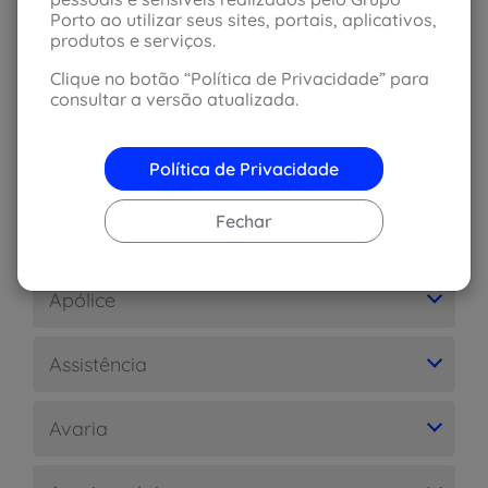
Porto ao utilizar seus sites, portais, aplicativos,
produtos e serviços.
Adesão
Clique no botão “Política de Privacidade” para
consultar a versão atualizada.
Aditivo
Política de Privacidade
Agravação de risco
Fechar
Análise de risco
Apólice
Assistência
Avaria