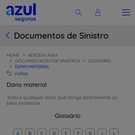
Documentos de Sinistro
>
HOME
RESOLVA AQUI
>
>
DOCUMENTAÇÃO DE SINISTROS
GLOSSÁRIO
>
DANO MATERIAL
Voltar
Dano material
Todo e qualquer dano que atinge diretamente os
bens materiais.
Glossário
A
B
C
D
E
F
G
I
L