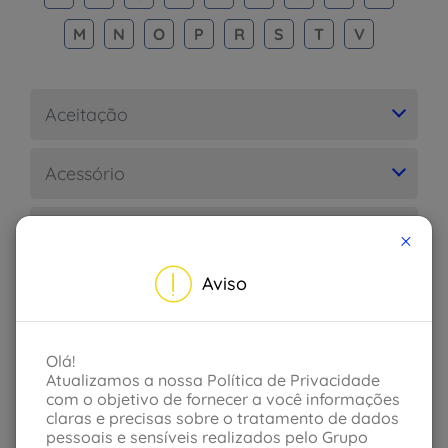
M
N
O
P
R
S
T
V
Aceitação
Acessório
Acidente
×
Aviso
Acidente de trânsito
Acidente pessoal
Olá!
Atualizamos a nossa Política de Privacidade
com o objetivo de fornecer a você informações
Acidente pessoal de passageiros
claras e precisas sobre o tratamento de dados
pessoais e sensíveis realizados pelo Grupo