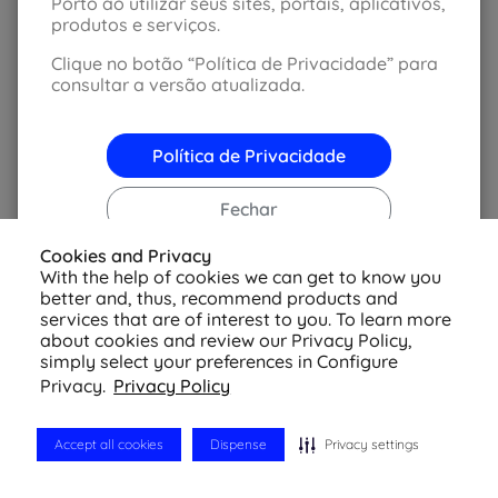
Porto ao utilizar seus sites, portais, aplicativos,
produtos e serviços.
Clique no botão “Política de Privacidade” para
consultar a versão atualizada.
© 2026 Azul Seguros - Todos os direitos reservados
Política de Privacidade
-
Configurações de
Cookies
Política de Privacidade
Fechar
Cookies and Privacy
With the help of cookies we can get to know you
better and, thus, recommend products and
services that are of interest to you. To learn more
about cookies and review our Privacy Policy,
simply select your preferences in Configure
Privacy.
Privacy Policy
Accept all cookies
Dispense
Privacy settings
Cotação