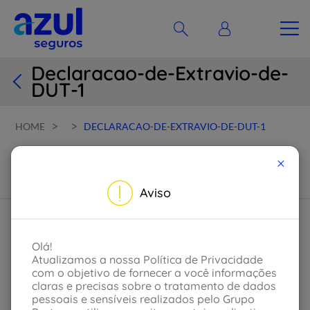
Declaracao-de-Extravio-de-
DUT-1
>
>
HOME
DECLARACAO-DE-EXTRAVIO-DE-DUT-1
Declaracao-de-Extravio-de-DUT-1
×
Aviso
Olá!
Atualizamos a nossa Política de Privacidade
com o objetivo de fornecer a você informações
claras e precisas sobre o tratamento de dados
pessoais e sensíveis realizados pelo Grupo