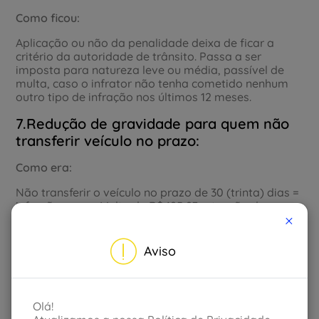
Como ficou:
Aplicação ou não da penalidade deixa de ficar a
critério da autoridade de trânsito. Passa a ser
imposta para natureza leve ou média, passível de
multa, caso o infrator não tenha cometido nenhum
outro tipo de infração nos últimos 12 meses.
7.Redução de gravidade para quem não
transferir veículo no prazo:
Como era:
Não transferir o veículo no prazo de 30 (trinta) dias =
infração grave. Multa de R$ 195,23 retenção do
×
veículo.
Como ficou:
Aviso
Convertido em infração média, com multa de R$
130,16 e remoção do veículo. Sem retenção.
Olá!
8.Conversão de privação de liberdade: