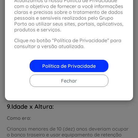
Atualizamos a nossa Política de Privacidade
com o objetivo de fornecer a você informações
Como era:
claras e precisas sobre o tratamento de dados
pessoais e sensíveis realizados pelo Grupo
Penas com previsão de reclusão poderiam ser
Porto ao utilizar seus sites, portais, aplicativos,
convertidas para serviços comunitários ou doações
produtos e serviços.
de cestas básicas.
Clique no botão “Política de Privacidade” para
Como ficou:
consultar a versão atualizada.
Fica proibida a conversão de penas de reclusão para
penas alternativas.
Política de Privacidade
Crianças
Fechar
Algumas modificações também foram
implementadas no transporte de crianças em
veículos.
9.Idade x Altura:
Como era:
Crianças menores de 10 (dez) anos deveriam ocupar
o banco traseiro e usar equipamento de retenção