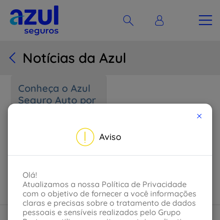
Notícias da Azul
Conheça o Azul
Seguro Auto por
assinatura, o
×
seguro do
tamanho que
Aviso
você precisa
Olá!
Atualizamos a nossa Política de Privacidade
com o objetivo de fornecer a você informações
claras e precisas sobre o tratamento de dados
pessoais e sensíveis realizados pelo Grupo