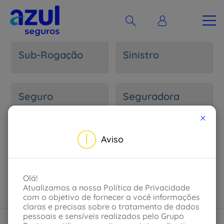
Sub-Rogação
Sinistro
Seguro
Seguradora
×
Portal do
Salvados
Aviso
Segurado
Olá!
Atualizamos a nossa Política de Privacidade
com o objetivo de fornecer a você informações
claras e precisas sobre o tratamento de dados
pessoais e sensíveis realizados pelo Grupo